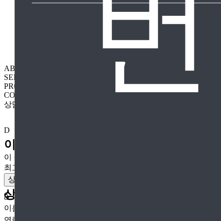
번
ABOUT
SERVICE
PROJECT
CONTACT
상담 대표번호
1899-7480
D
이제 여러분의 차례입니다.
이 순간을 자신의 것으로 만드세요.
최고의 파트너로서 성공을 함께 만들어가고 있습니다.
상담신청
상담신청
C
&
이름
연락처