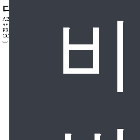
디엔컴퍼니
비
ABOUT
SERVICE
PROJECT
CONTACT